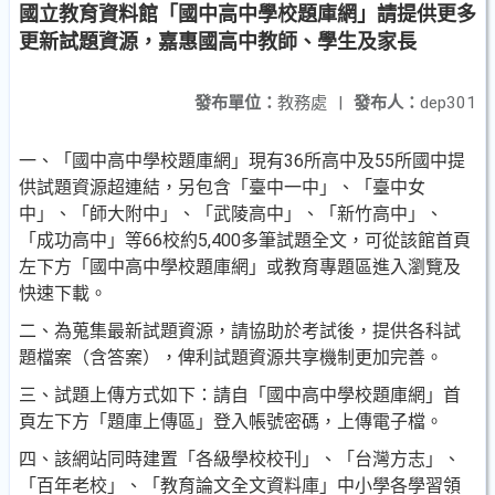
國立教育資料館「國中高中學校題庫網」請提供更多
更新試題資源，嘉惠國高中教師、學生及家長
發布單位：
教務處
|
發布人：
dep301
一、「國中高中學校題庫網」現有36所高中及55所國中提
供試題資源超連結，另包含「臺中一中」、「臺中女
中」、「師大附中」、「武陵高中」、「新竹高中」、
「成功高中」等66校約5,400多筆試題全文，可從該館首頁
左下方「國中高中學校題庫網」或教育專題區進入瀏覽及
快速下載。
二、為蒐集最新試題資源，請協助於考試後，提供各科試
題檔案（含答案），俾利試題資源共享機制更加完善。
三、試題上傳方式如下：請自「國中高中學校題庫網」首
頁左下方「題庫上傳區」登入帳號密碼，上傳電子檔。
四、該網站同時建置「各級學校校刊」、「台灣方志」、
「百年老校」、「教育論文全文資料庫」中小學各學習領