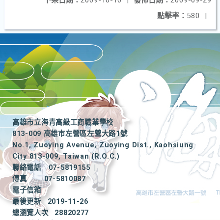
下架日期：
2009-10-10
|
發佈日期：
2009-09-29
點擊率：
580
|
高雄市立海青高級工商職業學校
813-009 高雄市左營區左營大路1號
No.1, Zuoying Avenue, Zuoying Dist., Kaohsiung
City 813-009, Taiwan (R.O.C.)
聯絡電話
07-5819155
|
傳真
07-5810087
電子信箱
最後更新
2019-11-26
總瀏覽人次
28820277