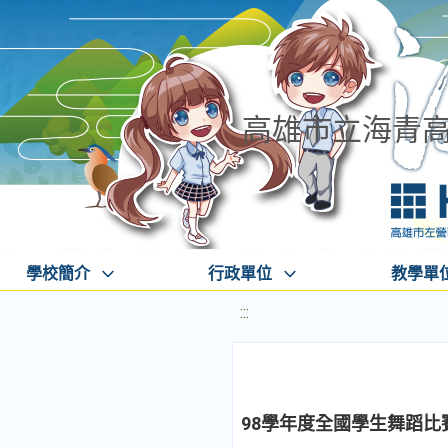
高雄市立海青
學校簡介
行政單位
教學單
:::
98學年度全國學生舞蹈比