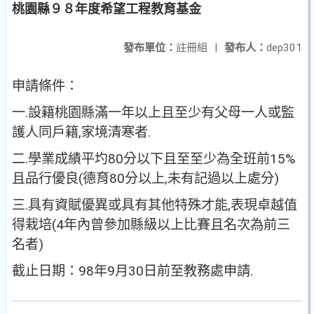
桃園縣９８年度希望工程教育基金
發布單位：
註冊組
|
發布人：
dep301
申請條件：
一.設籍桃園縣滿一年以上且至少有父母一人或監
護人同戶籍,家境清寒者.
二.學業成績平圴80分以下且至至少為全班前15%
且品行優良(德育80分以上,未有記過以上處分)
三.具有資賦優異或具有其他特殊才能,表現卓越值
得栽培(4年內曾參加縣級以上比賽且名次為前三
名者)
截止日期：98年9月30日前至教務處申請.