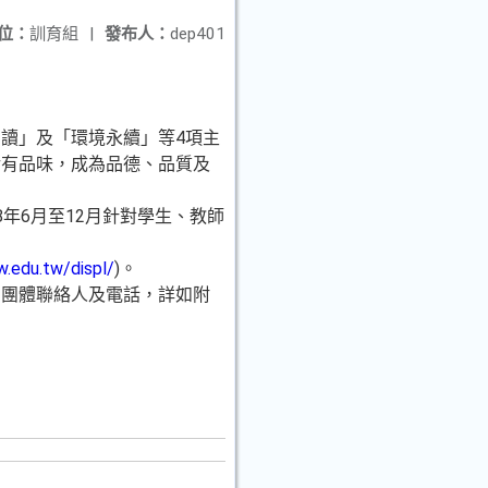
位：
訓育組
|
發布人：
dep401
讀」及「環境永續」等4項主
活有品味，成為品德、品質及
年6月至12月針對學生、教師
w.edu.tw/displ/
)。
民間團體聯絡人及電話，詳如附