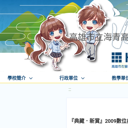
高雄市立海青
學校簡介
行政單位
教學單
:::
『典藏．新賞』2009數