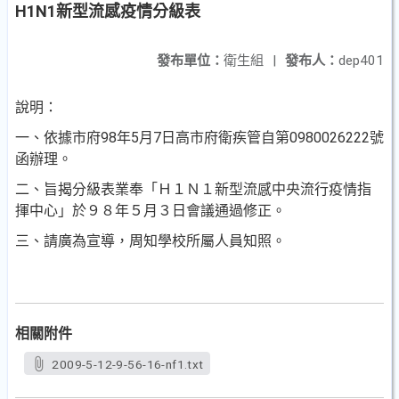
H1N1新型流感疫情分級表
發布單位：
衛生組
|
發布人：
dep401
說明：
一、依據市府98年5月7日高市府衛疾管自第0980026222號
函辦理。
二、旨揭分級表業奉「Ｈ１Ｎ１新型流感中央流行疫情指
揮中心」於９８年５月３日會議通過修正。
三、請廣為宣導，周知學校所屬人員知照。
相關附件
2009-5-12-9-56-16-nf1.txt