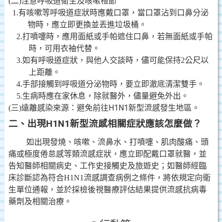
(
二)注意呼吸道衛生及咳嗽禮節
1.
有咳嗽等呼吸道症狀時應戴口罩，當口罩沾到口鼻分泌
物時，應立即更換並丟進垃圾桶。
2.
打噴嚏時，應用面紙或手帕遮住口鼻，若無面紙或手帕
時，可用衣袖代替。
3.
如有呼吸道症狀，與他人交談時，儘可能保持2公尺以
上距離。
4.
手部接觸到呼吸道分泌物時，要立即澈底清潔雙手。
5.
生病時應在家休息，除就醫外，儘量避免外出。
H1N1
(
三)遠離感染來源：
避免前往
新型流感發生地區。
二、
出現
H1N1
新型流感相關症狀應該怎麼做？
如出現發燒、咳嗽、流鼻水、打噴嚏、肌肉酸痛、頭
痛或極度倦怠感等類流感症狀，應立即配戴口罩就醫，並
告知醫師相關病史、工作史接觸史及旅遊史；如醫師經臨
床診斷認為符合H1N1流感調查病例之條件，將依規定向衛
生單位通報，並於採檢後視醫療評估結果提供流感抗病毒
藥劑及相關治療。