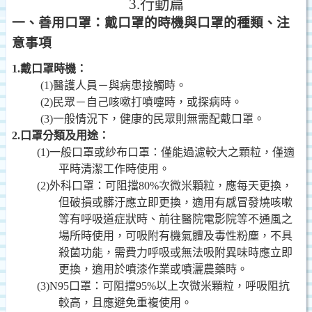
3.
行動篇
一、善用口罩：戴口罩的時機與口罩的種類、注
意事項
1.
戴口罩時機：
(1)
醫護人員－與病患接觸時。
(2)
民眾－自己咳嗽打噴嚏時，或探病時。
(3)
一般情況下，健康的民眾則無需配戴口罩。
2.
口罩分類及用途：
(1)
一般口罩或紗布口罩：僅能過濾較大之顆粒，僅適
平時清潔工作時使用。
(2)
外科口罩：可阻擋80%次微米顆粒，應每天更換，
但破損或髒汙應立即更換，適用有感冒發燒咳嗽
等有呼吸道症狀時、前往醫院電影院等不通風之
場所時使用，可吸附有機氣體及毒性粉塵，不具
殺菌功能，需費力呼吸或無法吸附異味時應立即
更換，適用於噴漆作業或噴灑農藥時。
(3)N95
口罩：可阻擋95%以上次微米顆粒，呼吸阻抗
較高，且應避免重複使用。