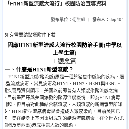
「H1N1新型流感大流行」校園防治宣導資料
發布單位：
衛生組
|
發布人：
dep401
如有需要請點選附件下載
因應H1N1新型流感大流行校園防治手冊(中學以
上學生篇)
1.
觀念篇
一、什
麼是H1N1新型流感？
H1N1
新型流感(豬流感)原是一種於豬隻中感染的疾病，屬
於A型流感病毒，常見病毒為H1N1、H1N2、H3N1與H3N2。
美國疾管局資料顯示，美國以前即曾有人類感染豬流感之病
例。目前墨西哥與美國爆發的豬源流感疫情，即為H1N1病毒
所引起，但目前對此種結合豬流感、人類流感的新病毒型所知
不多。
H1N1
新型流感病毒是會造成人類感染的，目前美國已
經有一隻在豬身上基因重組成功的豬源流感病毒，在全世界(尤
其美國及墨西哥)造成相當人數的感染。