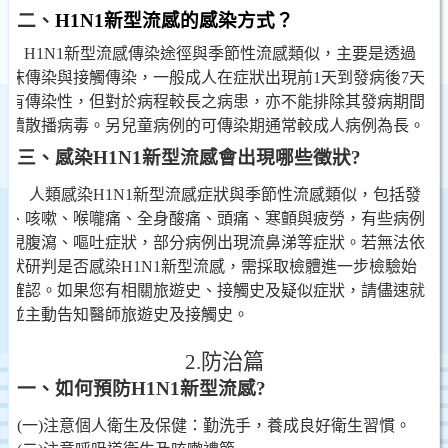
二、
H1N1
新型流感的感染方式？
H1N1
新型流感傳染途徑與季節性流感類似，主要是透過
飛沫傳染與接觸傳染，一般成人在症狀出現前1天到發病後7天
均有傳染性，但對於病程較長之病患，亦不能排除其發病期間
繼續散播病毒。另兒童病例的可傳染期通常較成人病例為長。
三、感染H1N1新型流感會出現哪些徵狀?
人類感染H1N1新型流感症狀與季節性流感類似，包括發
燒、咳嗽、喉嚨痛、全身酸痛、頭痛、寒顫與疲勞，有些病例
出現腹瀉、嘔吐症狀，部分病例出現流鼻涕等症狀。若無法依
症狀研判是否感染H1N1新型流感，需採取檢體進一步檢驗始
可確認。如果您有相關旅遊史、接觸史及疑似症狀，請儘速就
醫並主動告知醫師旅遊史及接觸史。
2.
防治篇
一、如何預防H1N1新型流感?
(
一)注意個人衛生及保健：勤洗手，養成良好衛生習慣。