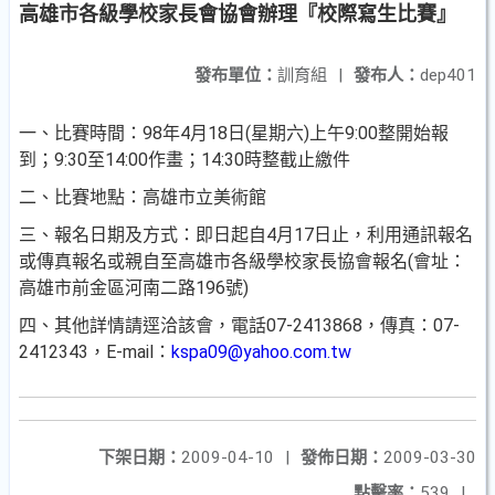
高雄市各級學校家長會協會辦理『校際寫生比賽』
發布單位：
訓育組
|
發布人：
dep401
一、比賽時間：98年4月18日(星期六)上午9:00整開始報
到；9:30至14:00作畫；14:30時整截止繳件
二、比賽地點：高雄市立美術館
三、報名日期及方式：即日起自4月17日止，利用通訊報名
或傳真報名或親自至高雄市各級學校家長協會報名(會址：
高雄市前金區河南二路196號)
四、其他詳情請逕洽該會，電話07-2413868，傳真：07-
2412343，E-mail：
kspa09@yahoo.com.tw
下架日期：
2009-04-10
|
發佈日期：
2009-03-30
點擊率：
539
|