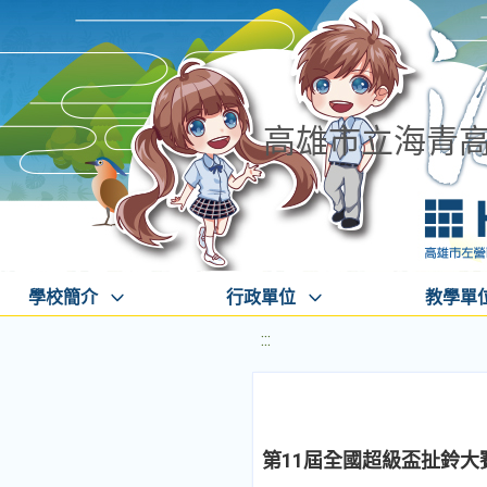
高雄市立海青
學校簡介
行政單位
教學單
:::
第11屆全國超級盃扯鈴大