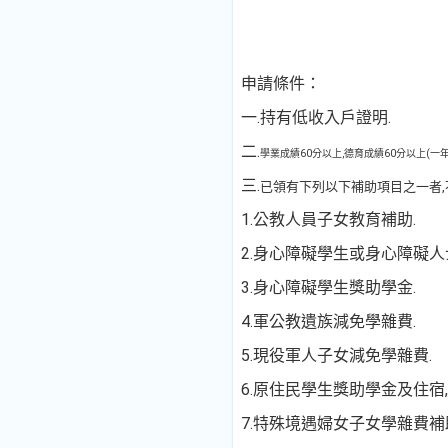
申請條件：
一.
持有低收入戶證明.
二.
學業成績60分以上,德育成績60分以上(
三.
已領有下列以下補助項目之一者,
1.公教人員子女教育補助.
2.身心障礙學生或身心障礙人
3.身心障礙學生獎助學金.
4.軍公教遺族減免學雜費.
5.現役軍人子女減免學雜費.
6.原住民學生獎助學金及住宿
7.特殊境遇婦女子女學雜費補