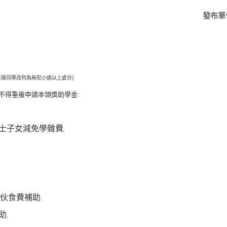
發布單
一年級同學改列為無犯小過以上處分)
不得重複申請本領獎助學金:
士子女減免學雜費.
,伙食費補助.
助.