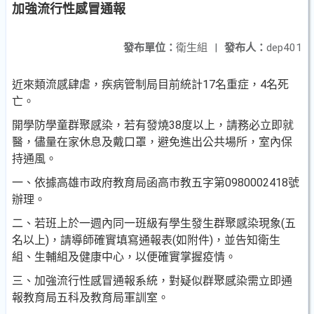
加強流行性感冒通報
發布單位：
衛生組
|
發布人：
dep401
近來類流感肆虐，疾病管制局目前統計17名重症，4名死
亡。
開學防學童群聚感染，若有發燒38度以上，請務必立即就
醫，儘量在家休息及戴口罩，避免進出公共場所，室內保
持通風。
一、依據高雄市政府教育局函高市教五字第0980002418號
辦理。
二、若班上於一週內同一班級有學生發生群聚感染現象(五
名以上)，請導師確實填寫通報表(如附件)，並告知衛生
組、生輔組及健康中心，以便確實掌握疫情。
三、加強流行性感冒通報系統，對疑似群聚感染需立即通
報教育局五科及教育局軍訓室。