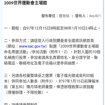
2009世界運動會主場館
發布單位：
體育組
|
發布人：
dep401
一、期程：自97年12月15日8時起至98年1月10日24時止。
二、參與方式：請逕登入行政院體委會全國資訊網首頁
（網址：
www.sac.gov.tw
）點選「2009世界運動會主場館
命名票選活動」/參加活動（附件1、2），針對入圍的10個
名稱進行投票，參加者請具名真實姓名、身分證字號、聯
絡電話、聯絡地址及電子信箱以便參與抽獎。
三、另請各校彙整填妥之選票（電子檔光碟或是列印紙
本）併同參加人數表（附件3），於97年1月15日前陳報本
局（第五科）陳月璘老師彙整，俾憑辦理敘獎以資鼓勵
（擇優辦理，不限校數）。
四、詳情請參閱附件