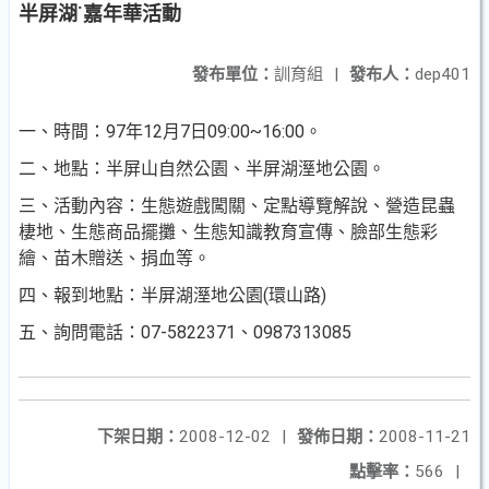
半屏湖˙嘉年華活動
發布單位：
訓育組
|
發布人：
dep401
一、時間：97年12月7日09:00~16:00。
二、地點：半屏山自然公園、半屏湖溼地公園。
三、活動內容：生態遊戲闖關、定點導覽解說、營造昆蟲
棲地、生態商品擺攤、生態知識教育宣傳、臉部生態彩
繪、苗木贈送、捐血等。
四、報到地點：半屏湖溼地公園(環山路)
五、詢問電話：07-5822371、0987313085
下架日期：
2008-12-02
|
發佈日期：
2008-11-21
點擊率：
566
|