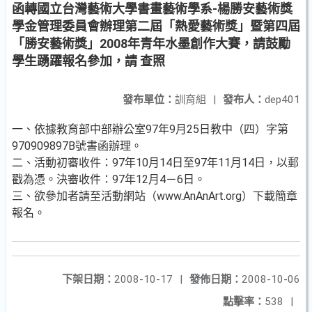
函轉國立台灣藝術大學書畫藝術學系-楊勝安藝術獎
學金管理委員會辦理第二屆「熱愛藝術獎」暨第四屆
「勝安藝術獎」2008年青年水墨創作大賽，請鼓勵
學生踴躍報名參加，請 查照
發布單位：
訓育組
|
發布人：
dep401
一、依據教育部中部辦公室97年9月25日教中（四）字第
970909897B號書函辦理。
二、活動初審收件：97年10月14日至97年11月14日，以郵
戳為憑。決審收件：97年12月4－6日。
三、欲參加者請至活動網站（www.AnAnArt.org）下載簡章
報名。
下架日期：
2008-10-17
|
發佈日期：
2008-10-06
點擊率：
538
|