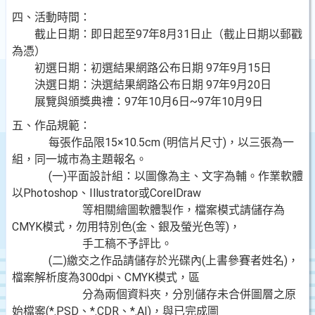
四、活動時間：
截止日期：即日起至97年8月31日止（截止日期以郵戳
為憑）
初選日期：初選結果網路公布日期 97年9月15日
決選日期：決選結果網路公布日期 97年9月20日
展覽與頒獎典禮：97年10月6日~97年10月9日
五、作品規範：
每張作品限15×10.5cm (明信片尺寸)，以三張為一
組，同一城市為主題報名。
(一)平面設計組：以圖像為主、文字為輔。作業軟體
以Photoshop、Illustrator或CorelDraw
等相關繪圖軟體製作，檔案模式請儲存為
CMYK模式，勿用特別色(金、銀及螢光色等)，
手工稿不予評比。
(二)繳交之作品請儲存於光碟內(上書參賽者姓名)，
檔案解析度為300dpi、CMYK模式，區
分為兩個資料夾，分別儲存未合併圖層之原
始檔案(*.PSD、*.CDR、*.AI)，與已完成圖