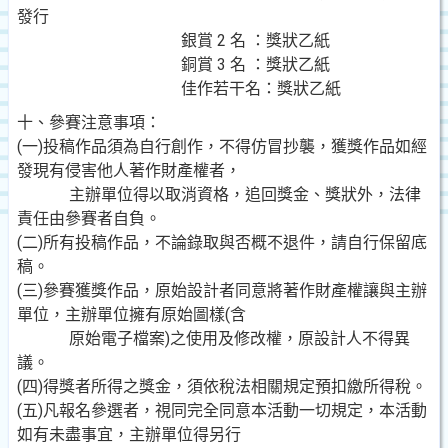
發行
銀賞 2 名 ：獎狀乙紙
銅賞 3 名 ：獎狀乙紙
佳作若干名：獎狀乙紙
十、參賽注意事項：
(一)投稿作品須為自行創作，不得仿冒抄襲，獲獎作品如經
發現有侵害他人著作財產權者，
主辦單位得以取消資格，追回獎金、獎狀外，法律
責任由參賽者自負。
(二)所有投稿作品，不論錄取與否概不退件，請自行保留底
稿。
(三)參賽獲獎作品，原始設計者同意將著作財產權讓與主辦
單位，主辦單位擁有原始圖樣(含
原始電子檔案)之使用及修改權，原設計人不得異
議。
(四)得獎者所得之獎金，須依稅法相關規定預扣繳所得稅。
(五)凡報名參選者，視同完全同意本活動一切規定，本活動
如有未盡事宜，主辦單位得另行