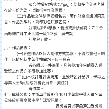
層合併檔案(格式為*.jpg)；勿將多位參賽者儲
存於一份光碟，以致衍生作業困擾。
(三)作品繳交時請備妥報名表、著作財產權讓與同意
書、作品光碟片，列印彩色原稿乙份，
並裱貼於B4紙板，親送或掛號郵寄：711 台
南縣歸仁鄉中正北路一段148號「廣告設
計學程」收。
六、作品審查：
(一)參選作品以個人創作方式為限，不得抄襲他人創
作，以避免衍生著作權問題。每一參賽
者各組以一件為限，凡曾參加任何競賽入選
受獎之作品亦不得參加比賽。
(二)由本校評定評選規定，並遴聘設計業界、學界之
專業人士5員組成評審委員會，擔任評
審作業。
七、成績公佈：主辦單位於97年10月中旬將得獎人員名單
公佈於新豐高級中學全球資訊網；
得獎者另以專函通知受獎辦