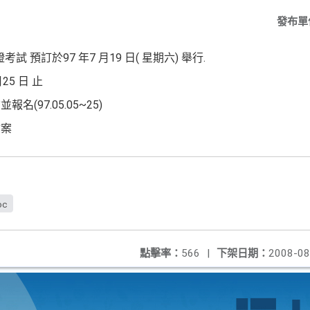
發布單
證考試
預訂於
97
年
7
月
1
9
日
(
星期六
)
舉行
.
月
25
日
止
詢並報名
(97.05.05~25)
檔案
oc
點擊率：
566
|
下架日期：
2008-08