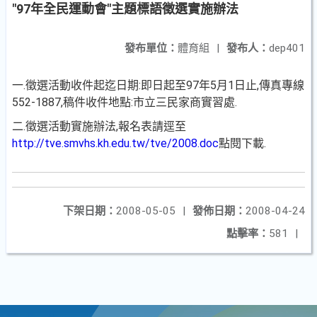
"97年全民運動會"主題標語徵選實施辦法
發布單位：
體育組
|
發布人：
dep401
一.徵選活動收件起迄日期:即日起至97年5月1日止,傳真專線
552-1887,稿件收件地點:市立三民家商實習處.
二.徵選活動實施辦法,報名表請逕至
http://tve.smvhs.kh.edu.tw/tve/2008.doc
點閱下載.
下架日期：
2008-05-05
|
發佈日期：
2008-04-24
點擊率：
581
|