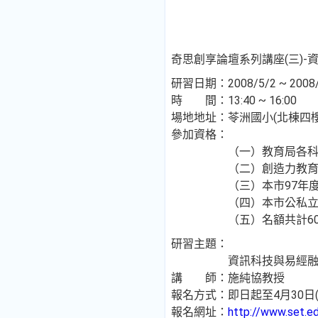
奇思創享論壇系列講座(三)
研習日期：2008/5/2 ~ 2008/
時 間：13:40 ~ 16:00
場地地址：苓洲國小(北棟四
參加資格：
（一）教育局各科室
（二）創造力教育推
（三）本市97年度推動
（四）本市公私立各
（五）名額共計60
研習主題：
資訊科技與易經融入
講 師：施純協教授
報名方式：即日起至4月30日
報名網址：
http://www.set.e