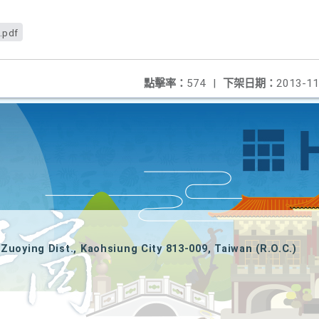
.pdf
點擊率：
574
|
下架日期：
2013-11
Zuoying Dist., Kaohsiung City 813-009, Taiwan (R.O.C.)