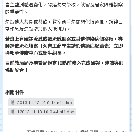
自主監測體溫變化，發燒勿來學校，就醫及居家隔離觀察
的重要性。
勿跟他人共食或共飲，教室窗戶勿關閉保持通風，規律日
常作息及運動增加個人抵抗力。
若班上有確診流感或類流感個案或其他傳染病個案時，導
師請依流程填寫【海青工商學生請假傳染病紀錄表】
立即
通報至健康中心或衛生組長，
目前教局局及疾管局規定10點前務必完成通報，建請導師
協助配合！
相關附件
2013-11-13-10-0-44-nf1.doc
12013-11-13-10-0-44-nf1.doc