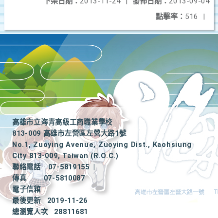
下架日期：
2013-11-24
|
發佈日期：
2013-09-04
點擊率：
516
|
高雄市立海青高級工商職業學校
813-009 高雄市左營區左營大路1號
No.1, Zuoying Avenue, Zuoying Dist., Kaohsiung
City 813-009, Taiwan (R.O.C.)
聯絡電話
07-5819155
|
傳真
07-5810087
電子信箱
最後更新
2019-11-26
總瀏覽人次
28811681