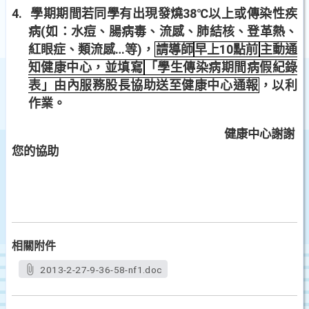
4.
學期期間若同學有出現發燒
38
℃
以上或傳染性疾
病
(
如：水痘、腸病毒、流感、肺結核、登革熱、
紅眼症、類流感
…
等
)
，
請導師
早上10點前
主動通
知健康中心，並填寫
「學生傳染病期間病假紀錄
表」由內服務股長協助送至健康中心通報
，以利
作業。
健康中心謝謝
您的協助
相關附件
2013-2-27-9-36-58-nf1.doc