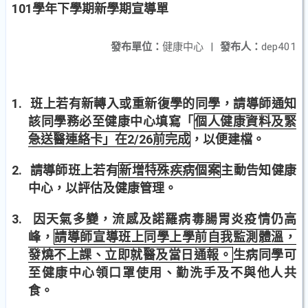
101學年下學期新學期宣導單
發布單位：
健康中心
|
發布人：
dep401
1.
班上若有新轉入或重新復學的同學，請導師通知
該同學務必至健康中心填寫
「
個人健康資料及緊
急送醫連絡卡」在2/26前完成
，以便建檔。
2.
請導師班上若有
新增特殊疾病個案
主動告知健康
中心，以評估及健康管理。
3.
因天氣多變，流感及諾羅病毒腸胃炎疫情仍高
峰，
請導師宣導班上同學上學前自我監測體溫，
發燒不上課、立即就醫及當日通報。
生病同學可
至健康中心領口罩使用、勤洗手及不與他人共
食。