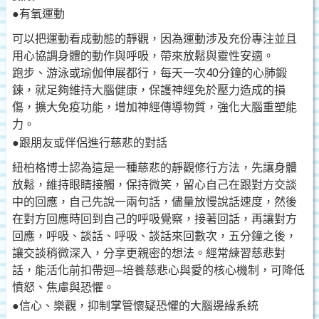
●有氧運動
可以把運動看成動態的靜觀，因為運動涉及充份專注並且
用心協調身體的動作與呼吸，帶來放鬆與靈性安適。
跑步、游泳或瑜伽伸展都行，每天一次40分鐘的心肺鍛
鍊，就足夠維持大腦健康，保護神經免於壓力造成的損
傷，擴大免疫功能，增加神經傳導物質，強化大腦重塑能
力。
●跟朋友或伴侶進行慈悲的對話
紐柏格博士認為這是一種慈悲的靜觀修行方法，先讓身體
放鬆，維持眼睛接觸，保持微笑，留心自己在跟對方交談
中的回應，自己先說一兩句話，儘量放慢說話速度，然後
在對方回應時回到自己的呼吸覺察，接著回話，再讓對方
回應，呼吸、談話、呼吸、談話來回數次，五分鐘之後，
讓交談稍微深入，分享更親密的想法。經常練習慈悲對
話，能活化前扣帶迴─培養慈悲心與愛的核心機制，可降低
憤怒、焦慮與恐懼。
●信心、樂觀，抑制掌管懷疑恐懼的大腦邊緣系統