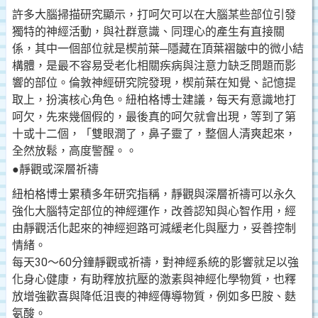
許多大腦掃描研究顯示，打呵欠可以在大腦某些部位引發
獨特的神經活動，與社群意識、同理心的產生有直接關
係，其中一個部位就是楔前葉─隱藏在頂葉褶皺中的微小結
構體，是最不容易受老化相關疾病與注意力缺乏問題而影
響的部位。倫敦神經研究院發現，楔前葉在知覺、記憶提
取上，扮演核心角色。紐柏格博士建議，每天有意識地打
呵欠，先來幾個假的，最後真的呵欠就會出現，等到了第
十或十二個，「雙眼潤了，鼻子靈了，整個人清爽起來，
全然放鬆，高度警醒。。
●靜觀或深層祈禱
紐柏格博士累積多年研究指稱，靜觀與深層祈禱可以永久
強化大腦特定部位的神經運作，改善認知與心智作用，經
由靜觀活化起來的神經迴路可減緩老化與壓力，妥善控制
情緒。
每天30～60分鐘靜觀或祈禱，對神經系統的影響就足以強
化身心健康，有助釋放抗壓的激素與神經化學物質，也釋
放增強歡喜與降低沮喪的神經傳導物質，例如多巴胺、麩
氨酸。