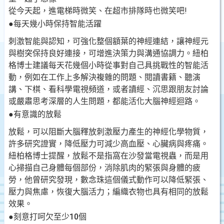
從今天起，進電梯時微笑、在超市排隊時也微笑吧!
●每天幾小時保持智能活躍
刺激智能與認知，可強化整個額葉的神經連結，讓神經元
與樹突保持良好連接，可增進決策力與溝通協調力。紐柏
格博士建議每天花幾個小時從事對自己具挑戰性的智能活
動，例如在工作上多解決複雜的問題、閱讀書籍、聽演
講、下棋、看科學電視頻道，或者讀經、沉思跟朋友討論
或嚴肅思考深層的人生問題，都能活化大腦神經迴路。
●有意識的放鬆
放鬆，可以阻斷大腦釋放刺激壓力產生的神經化學物質，
許多研究證實，降低壓力可減少高血壓、心臟病與疼痛。
紐柏格博士提醒，放鬆不是指窩在沙發當電視蟲，而是用
心掃描自己身體每個部份，消除肌肉的緊張與身體的疲
勞，他曾研究發現，數念珠這個儀式動作可以降低緊張、
壓力與焦慮，恢復大腦活力；編織衣物也具有相同的放鬆
效果。
●刻意打呵欠至少10個