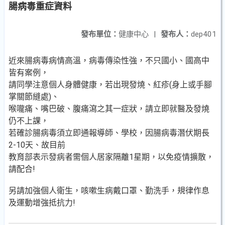
腸病毒重症資料
發布單位：
健康中心
|
發布人：
dep401
近來腸病毒病情高溫，病毒傳染性強，不只國小、國高中
皆有案例，
請同學注意個人身體健康，若出現發燒、紅疹(身上或手腳
掌關節縫處)、
喉嚨痛、嘴巴破、腹痛瀉之其一症狀，請立即就醫及發燒
仍不上課，
若確診腸病毒須立即通報導師、學校，因腸病毒潛伏期長
2-10天、故目前
教育部表示發病者需個人居家隔離1星期，以免疫情擴散，
請配合!
另請加強個人衛生，咳嗽生病戴口罩、勤洗手，規律作息
及運動增強抵抗力!