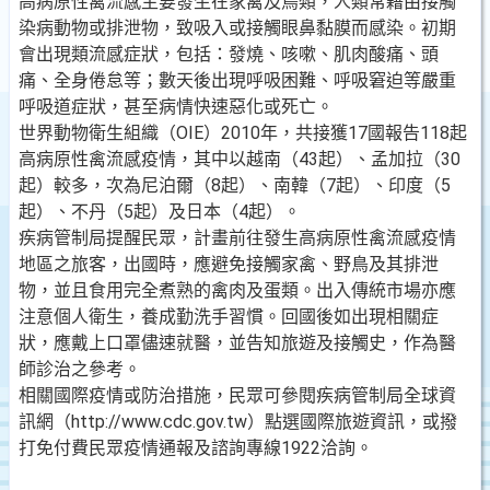
高病原性禽流感主要發生在家禽及鳥類，人類常藉由接觸
染病動物或排泄物，致吸入或接觸眼鼻黏膜而感染。初期
會出現類流感症狀，包括：發燒、咳嗽、肌肉酸痛、頭
痛、全身倦怠等；數天後出現呼吸困難、呼吸窘迫等嚴重
呼吸道症狀，甚至病情快速惡化或死亡。
世界動物衛生組織（OIE）2010年，共接獲17國報告118起
高病原性禽流感疫情，其中以越南（43起）、孟加拉（30
起）較多，次為尼泊爾（8起）、南韓（7起）、印度（5
起）、不丹（5起）及日本（4起）。
疾病管制局提醒民眾，計畫前往發生高病原性禽流感疫情
地區之旅客，出國時，應避免接觸家禽、野鳥及其排泄
物，並且食用完全煮熟的禽肉及蛋類。出入傳統市場亦應
注意個人衛生，養成勤洗手習慣。回國後如出現相關症
狀，應戴上口罩儘速就醫，並告知旅遊及接觸史，作為醫
師診治之參考。
相關國際疫情或防治措施，民眾可參閱疾病管制局全球資
訊網（http://www.cdc.gov.tw）點選國際旅遊資訊，或撥
打免付費民眾疫情通報及諮詢專線1922洽詢。