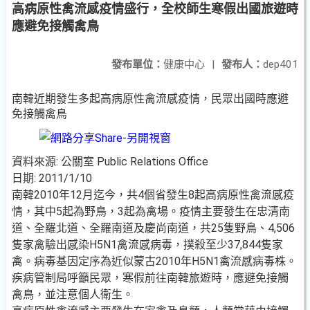
高病原性禽流感疫情盛行，全校師生寒假出國旅遊時
應避免接觸禽鳥
發布單位：
健康中心
|
發布人：
dep401
南韓近期發生多起高病原性禽流感疫情，民眾出國時應避
免接觸禽鳥
資料來源: 公關室 Public Relations Office
日期: 2011/1/10
南韓2010年12月迄今，共4個省發生8起高病原性禽流感疫
情，其中5起為野鳥，3起為禽場。疫情主要發生在忠清南
道、全羅北道、全羅南道及慶尚南道，共25隻野鳥、4,506
隻家禽驗出感染H5N1禽流感病毒，撲殺至少37,844隻家
禽。病毒基因定序為近似蒙古2010年H5N1禽流感病毒株。
疾病管制局呼籲民眾，寒假前往南韓旅遊時，應避免接觸
禽鳥，並注意個人衛生。