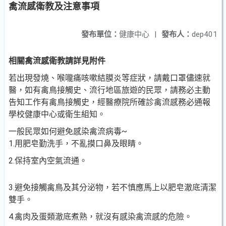
禽流感衛教及注意事項
發布單位：
健康中心
|
發布人：
dep401
相關禽流感衛教請詳見附件
若出現發燒、喉嚨痛咳嗽結膜炎等症狀，請戴口罩儘速就
醫，如有禽鳥接觸史、流行地區旅遊的民眾，請務必主動
告知工作有禽鳥接觸史，經醫療院所確診禽流感務必通報
學校健康中心或衛生組知。
一般民眾如何避免感染禽流病毒~
1.用肥皂勤洗手，不亂摸口鼻及眼睛。
2.保持室內空氣流通。
3.避免接觸禽鳥及其分泌物，若不慎應馬上以肥皂澈底清潔
雙手。
4.禽肉及蛋類澈底煮熟，就沒有感染禽流感的危險。