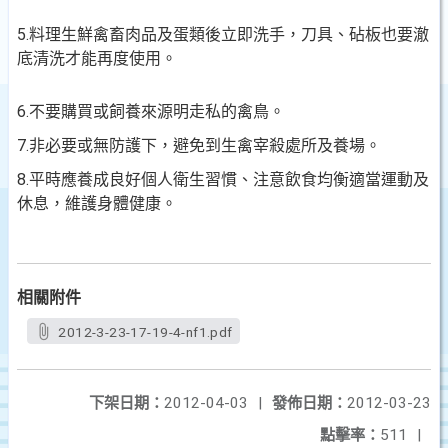
5.料理生鮮禽畜肉品及蛋類後立即洗手，刀具、砧板也要澈
底清洗才能再度使用。
6.不要購買或飼養來源明走私的禽鳥。
7.非必要或無防護下，避免到生禽宰殺處所及養場。
8.平時應養成良好個人衛生習慣、注意飲食均衡適當運動及
休息，維護身體健康。
相關附件
2012-3-23-17-19-4-nf1.pdf
下架日期：
2012-04-03
|
發佈日期：
2012-03-23
點擊率：
511
|