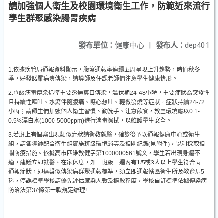
請加強個人衛生及校園環境衛生工作，防範近來流行
學生群聚感染腸胃疾病
發布單位：
健康中心
|
發布人：
dep401
1.
依據疾管局通報資料顯示，腹瀉通報率連續五周呈現上升趨勢，時值秋冬
季，好發諾羅病毒傳染，請導師及任課老師們注意學生健康情形。
2.
查該病毒傳染途徑主要透過糞口傳染，潛伏期
24-48
小時，主要症狀為突發性
且持續性嘔吐、水瀉伴隨腹痛、噁心想吐、輕微發燒等症狀，症狀持續
24-72
小時；請師生們加強個人衛生習慣、勤洗手、注意飲食，教室環境應以
0.1-
0.5%
漂白水
(1000-5000ppm)
進行消毒擦拭，以維護學生安全。
3.
若班上有個案出現類似症狀請衛教就醫，確診後予以通報健康中心或衛生
組，請各導師配合衛生組實施班級環境消毒及相關紀錄(見附件)，以利採取相
關防疫措施。依據高市四維教健字第
1000000561
號文，學生若出現身體不
適，建議立即就醫、在家休息，如一班級一週內有
1/5
或
3
人以上學生符合同一
通報症狀，即達疑似傳染病群聚通報標準，須立即通報轄區衛生所及教育局
5
科，停課標準學校請優先評估感染人數及擴散程度，學校自訂標準依據傳染病
防治法第
37
條第一款規定辦理
!