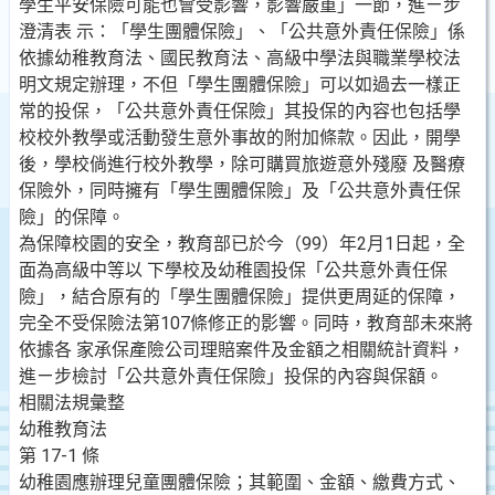
學生平安保險可能也會受影響，影響嚴重」一節，進ㄧ步
澄清表 示：「學生團體保險」、「公共意外責任保險」係
依據幼稚教育法、國民教育法、高級中學法與職業學校法
明文規定辦理，不但「學生團體保險」可以如過去一樣正
常的投保，「公共意外責任保險」其投保的內容也包括學
校校外教學或活動發生意外事故的附加條款。因此，開學
後，學校倘進行校外教學，除可購買旅遊意外殘廢 及醫療
保險外，同時擁有「學生團體保險」及「公共意外責任保
險」的保障。
為保障校園的安全，教育部已於今（99）年2月1日起，全
面為高級中等以 下學校及幼稚園投保「公共意外責任保
險」，結合原有的「學生團體保險」提供更周延的保障，
完全不受保險法第107條修正的影響。同時，教育部未來將
依據各 家承保產險公司理賠案件及金額之相關統計資料，
進ㄧ步檢討「公共意外責任保險」投保的內容與保額。
相關法規彙整
幼稚教育法
第 17-1 條
幼稚園應辦理兒童團體保險；其範圍、金額、繳費方式、