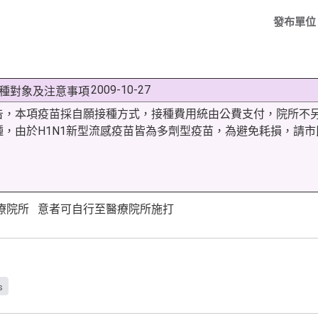
發布單位
2009-10-27
接種對象及注意事項
告，本項疫苗採自願接種方式，接種費用統由公費支付，院所不
，由於H1N1新型流感疫苗皆為多劑型疫苗，為避免耗損，請
醫療院所 意者可自行至醫療院所施打
s