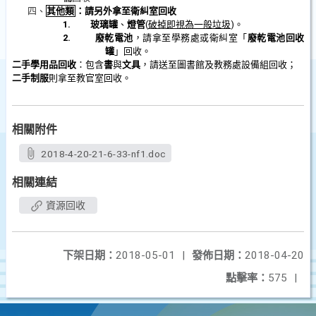
四、
其他類
：請另外拿至衛糾室回收
1.
玻璃罐
、
燈管
(
破掉即視為一般垃圾
)。
2.
廢乾電池
，請拿至學務處或衛糾室「
廢乾電池回收
罐
」回收。
二手學用品回收
：包含
書
與
文具
，請送至圖書館及教務處設備組回收；
二手制服
則拿至教官室回收。
相關附件
2018-4-20-21-6-33-nf1.doc
相關連結
資源回收
下架日期：
2018-05-01
|
發佈日期：
2018-04-20
點擊率：
575
|