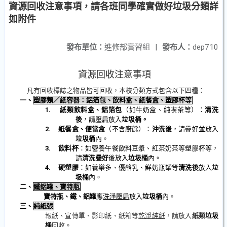
資源回收注意事項，請各班同學確實做好垃圾分類詳
如附件
發布單位：
進修部實習組
|
發布人：
dep710
資源回收注意事項
凡有回收標誌之物品皆可回收，本校分類方式包含以下四種：
一、
塑膠類／紙容器：鋁箔包、飲料盒、紙餐盒、塑膠杯等
1.
紙類飲料盒、鋁箔包
（如牛奶盒、純喫茶等）：
清洗
後
，請壓扁放入
垃圾桶。
2.
紙餐盒、便當盒
（不含廚餘）：
沖洗後
，請疊好並放入
垃圾桶
內。
3.
飲料杯
：如營養午餐飲料豆漿、紅茶奶茶等塑膠杯等，
請
清洗疊好
後放入
垃圾桶
內。
4.
硬塑膠
：如養樂多、優酪乳、鮮奶瓶罐等
清洗後
放入
垃
圾桶
內。
二、
鐵鋁罐、寶特瓶
寶特瓶、鐵、鋁罐
應
洗淨壓扁
放入
垃圾桶
內。
三、
純紙張
報紙、宣傳單、影印紙、紙箱等
乾淨純紙
，請放入
紙類
垃圾
桶
回收。