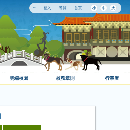
:::
登入
導覽
首頁
小
中
大
雲端校園
校務章則
行事曆
引