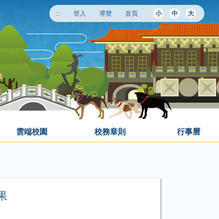
:::
登入
導覽
首頁
小
中
大
雲端校園
校務章則
行事曆
果