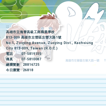
:::
高雄市立海青高級工商職業學校
813-009 高雄市左營區左營大路1號
No.1, Zuoying Avenue, Zuoying Dist., Kaohsiung
City 813-009, Taiwan (R.O.C.)
電話
07-5819155
傳真
07-5810087
總瀏覽數
28816725
今日瀏覽
26818