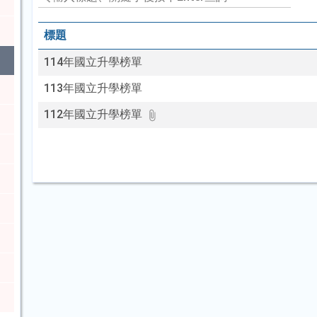
入
標
標題
題、
關
114年國立升學榜單
鍵
字
113年國立升學榜單
後
按
112年國立升學榜單
下
Enter
查
詢