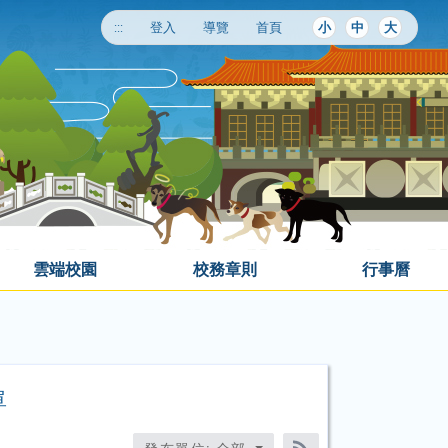
:::
登入
導覽
首頁
小
中
大
雲端校園
校務章則
行事曆
單