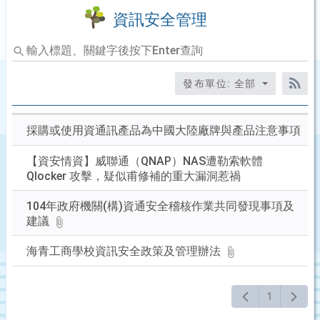
資訊安全管理
輸
入
標
發布單位: 全部
題、
RS
關
鍵
採購或使用資通訊產品為中國大陸廠牌與產品注意事項
字
後
【資安情資】威聯通（QNAP）NAS遭勒索軟體
按
Qlocker 攻擊，疑似甫修補的重大漏洞惹禍
下
Enter
104年政府機關(構)資通安全稽核作業共同發現事項及
查
建議
詢
海青工商學校資訊安全政策及管理辦法
1