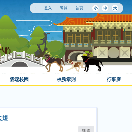
:::
登入
導覽
首頁
小
中
大
雲端校園
校務章則
行事曆
法規
篩選