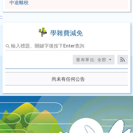
中途離校
:::
學雜費減免
輸
入
標
發布單位: 全部
題、
RS
關
鍵
尚未有任何公告
字
後
按
下
Enter
查
詢