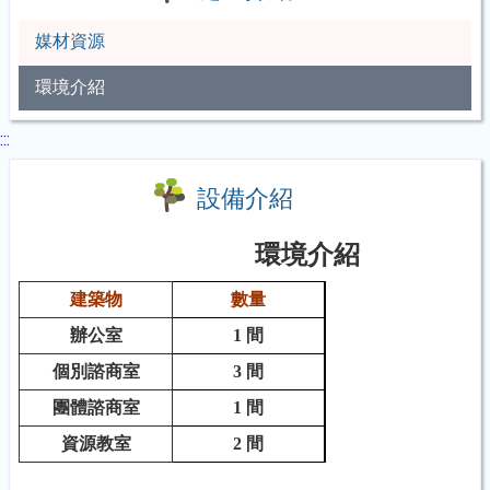
媒材資源
環境介紹
:::
設備介紹
環境介紹
建築物
數量
辦公室
1
間
個別諮商室
3
間
團體諮商室
1
間
資源教室
2
間