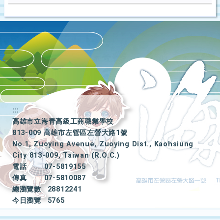
後
按
下
Enter
查
詢
:::
高雄市立海青高級工商職業學校
813-009 高雄市左營區左營大路1號
No.1, Zuoying Avenue, Zuoying Dist., Kaohsiung
City 813-009, Taiwan (R.O.C.)
電話
07-5819155
傳真
07-5810087
總瀏覽數
28812241
今日瀏覽
5765