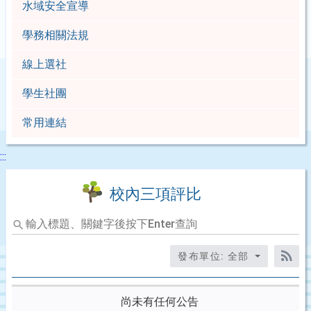
水域安全宣導
學務相關法規
線上選社
學生社團
常用連結
:::
校內三項評比
輸
入
標
發布單位: 全部
題、
RS
關
鍵
尚未有任何公告
字